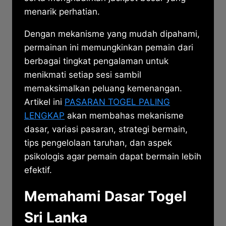
menarik perhatian.
Dengan mekanisme yang mudah dipahami,
permainan ini memungkinkan pemain dari
berbagai tingkat pengalaman untuk
menikmati setiap sesi sambil
memaksimalkan peluang kemenangan.
Artikel ini
PASARAN TOGEL PALING
LENGKAP
akan membahas mekanisme
dasar, variasi pasaran, strategi bermain,
tips pengelolaan taruhan, dan aspek
psikologis agar pemain dapat bermain lebih
efektif.
Memahami Dasar Togel
Sri Lanka