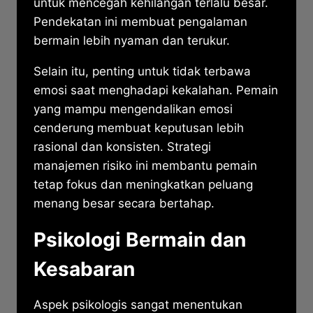
untuk mencegah kehilangan terlalu besar.
Pendekatan ini membuat pengalaman
bermain lebih nyaman dan terukur.
Selain itu, penting untuk tidak terbawa
emosi saat menghadapi kekalahan. Pemain
yang mampu mengendalikan emosi
cenderung membuat keputusan lebih
rasional dan konsisten. Strategi
manajemen risiko ini membantu pemain
tetap fokus dan meningkatkan peluang
menang besar secara bertahap.
Psikologi Bermain dan
Kesabaran
Aspek psikologis sangat menentukan