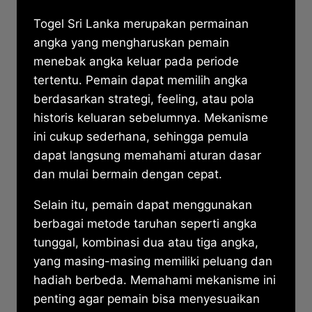
Togel Sri Lanka merupakan permainan
angka yang mengharuskan pemain
menebak angka keluar pada periode
tertentu. Pemain dapat memilih angka
berdasarkan strategi, feeling, atau pola
historis keluaran sebelumnya. Mekanisme
ini cukup sederhana, sehingga pemula
dapat langsung memahami aturan dasar
dan mulai bermain dengan cepat.
Selain itu, pemain dapat menggunakan
berbagai metode taruhan seperti angka
tunggal, kombinasi dua atau tiga angka,
yang masing-masing memiliki peluang dan
hadiah berbeda. Memahami mekanisme ini
penting agar pemain bisa menyesuaikan