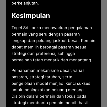
berkelanjutan.
Kesimpulan
Togel Sri Lanka menawarkan pengalaman
bermain yang seru dengan pasaran
lengkap dan peluang jackpot besar. Pemain
dapat memilih berbagai pasaran sesuai
strategi dan preferensi, sehingga
permainan tetap menarik dan menantang.
Pemahaman mekanisme dasar, variasi
pasaran, strategi taruhan, serta
pengelolaan modal menjadi kunci sukses
untuk meningkatkan peluang menang.
Disiplin dalam bermain dan fokus pada
strategi membantu pemain meraih hasil