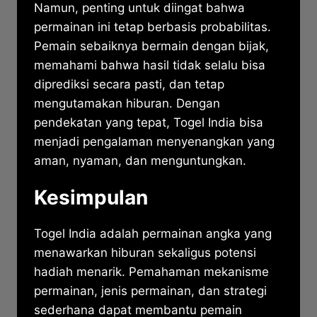
Namun, penting untuk diingat bahwa
permainan ini tetap berbasis probabilitas.
Pemain sebaiknya bermain dengan bijak,
memahami bahwa hasil tidak selalu bisa
diprediksi secara pasti, dan tetap
mengutamakan hiburan. Dengan
pendekatan yang tepat, Togel India bisa
menjadi pengalaman menyenangkan yang
aman, nyaman, dan menguntungkan.
Kesimpulan
Togel India adalah permainan angka yang
menawarkan hiburan sekaligus potensi
hadiah menarik. Pemahaman mekanisme
permainan, jenis permainan, dan strategi
sederhana dapat membantu pemain