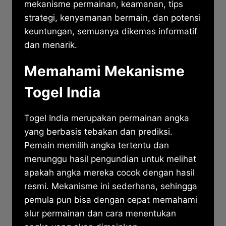
mekanisme permainan, keamanan, tips
strategi, kenyamanan bermain, dan potensi
keuntungan, semuanya dikemas informatif
dan menarik.
Memahami Mekanisme
Togel India
Togel India merupakan permainan angka
yang berbasis tebakan dan prediksi.
Pemain memilih angka tertentu dan
menunggu hasil pengundian untuk melihat
apakah angka mereka cocok dengan hasil
resmi. Mekanisme ini sederhana, sehingga
pemula pun bisa dengan cepat memahami
alur permainan dan cara menentukan