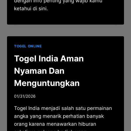
dengan info penting yang wajib kamu
ketahui di sini.
TOGEL ONLINE
Togel India Aman
Nyaman Dan
Menguntungkan
01/31/2026
Togel India menjadi salah satu permainan
angka yang menarik perhatian banyak
orang karena menawarkan hiburan