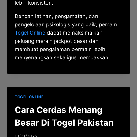
lebih konsisten.
Dengan latihan, pengamatan, dan
pengelolaan psikologis yang baik, pemain
Togel Online
dapat memaksimalkan
peluang meraih jackpot besar dan
membuat pengalaman bermain lebih
menyenangkan sekaligus memuaskan.
TOGEL ONLINE
Cara Cerdas Menang
Besar Di Togel Pakistan
01/31/2026