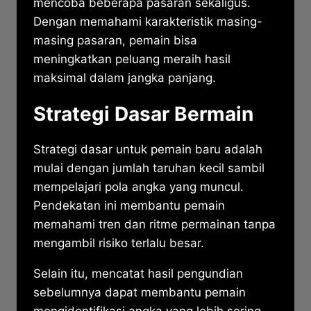
mencoba beberapa pasaran sekaligus.
Dengan memahami karakteristik masing-
masing pasaran, pemain bisa
meningkatkan peluang meraih hasil
maksimal dalam jangka panjang.
Strategi Dasar Bermain
Strategi dasar untuk pemain baru adalah
mulai dengan jumlah taruhan kecil sambil
mempelajari pola angka yang muncul.
Pendekatan ini membantu pemain
memahami tren dan ritme permainan tanpa
mengambil risiko terlalu besar.
Selain itu, mencatat hasil pengundian
sebelumnya dapat membantu pemain
mengidentifikasi angka yang lebih sering