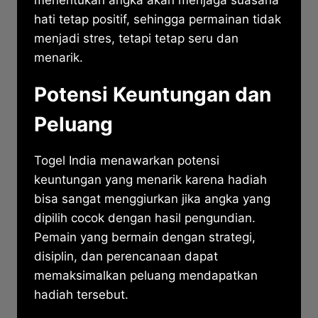
hati tetap positif, sehingga permainan tidak
menjadi stres, tetapi tetap seru dan
menarik.
Potensi Keuntungan dan
Peluang
Togel India menawarkan potensi
keuntungan yang menarik karena hadiah
bisa sangat menggiurkan jika angka yang
dipilih cocok dengan hasil pengundian.
Pemain yang bermain dengan strategi,
disiplin, dan perencanaan dapat
memaksimalkan peluang mendapatkan
hadiah tersebut.