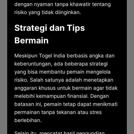
dengan nyaman tanpa khawatir tentang
risiko yang tidak diinginkan.
Strategi dan Tips
Bermain
Meskipun Togel India berbasis angka dan
keberuntungan, ada beberapa strategi
yang bisa membantu pemain mengelola
risiko. Salah satunya adalah menetapkan
anggaran khusus untuk bermain agar tidak
melebihi kemampuan finansial. Dengan
batasan ini, pemain tetap dapat menikmati
permainan tanpa tekanan atau stres
berlebihan.
Selain itu, mencatat hasil pengundian