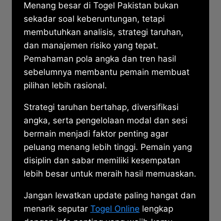
Menang besar di Togel Pakistan bukan
sekadar soal keberuntungan, tetapi
membutuhkan analisis, strategi taruhan,
dan manajemen risiko yang tepat.
Pemahaman pola angka dan tren hasil
sebelumnya membantu pemain membuat
pilihan lebih rasional.
Strategi taruhan bertahap, diversifikasi
angka, serta pengelolaan modal dan sesi
bermain menjadi faktor penting agar
peluang menang lebih tinggi. Pemain yang
disiplin dan sabar memiliki kesempatan
lebih besar untuk meraih hasil memuaskan.
Jangan lewatkan update paling hangat dan
menarik seputar
Togel Online
lengkap