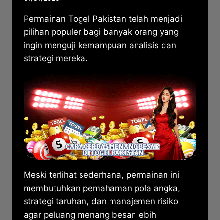
Permainan Togel Pakistan telah menjadi
pilihan populer bagi banyak orang yang
ingin menguji kemampuan analisis dan
strategi mereka.
Meski terlihat sederhana, permainan ini
membutuhkan pemahaman pola angka,
strategi taruhan, dan manajemen risiko
agar peluang menang besar lebih