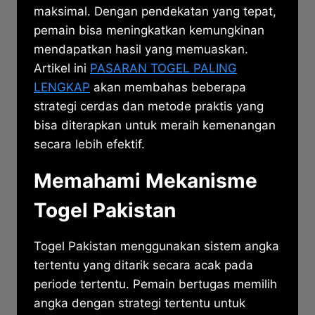
maksimal. Dengan pendekatan yang tepat,
pemain bisa meningkatkan kemungkinan
mendapatkan hasil yang memuaskan.
Artikel ini
PASARAN TOGEL PALING
LENGKAP
akan membahas beberapa
strategi cerdas dan metode praktis yang
bisa diterapkan untuk meraih kemenangan
secara lebih efektif.
Memahami Mekanisme
Togel Pakistan
Togel Pakistan menggunakan sistem angka
tertentu yang ditarik secara acak pada
periode tertentu. Pemain bertugas memilih
angka dengan strategi tertentu untuk