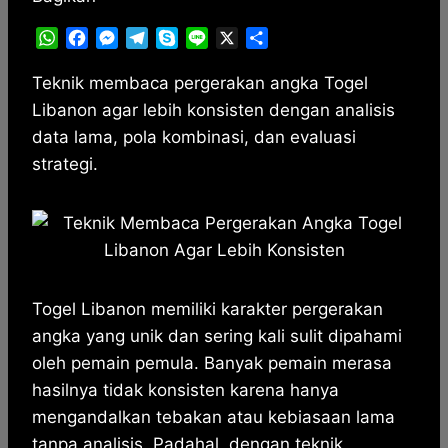
W
F
M
T
S
L
X
S
h
a
e
e
k
i
h
a
c
s
l
y
n
a
Teknik membaca pergerakan angka Togel
t
e
s
e
p
e
r
Libanon agar lebih konsisten dengan analisis
s
b
e
g
e
e
data lama, pola kombinasi, dan evaluasi
A
o
n
r
strategi.
p
o
g
a
p
k
e
m
r
Togel Libanon memiliki karakter pergerakan
angka yang unik dan sering kali sulit dipahami
oleh pemain pemula. Banyak pemain merasa
hasilnya tidak konsisten karena hanya
mengandalkan tebakan atau kebiasaan lama
tanpa analisis. Padahal, dengan teknik