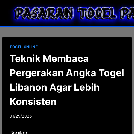
Skip
to
content
TOGEL ONLINE
Teknik Membaca
Pergerakan Angka Togel
Libanon Agar Lebih
Konsisten
01/29/2026
Bagikan