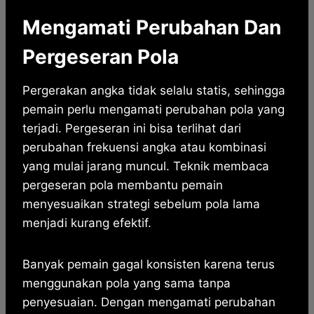
Mengamati Perubahan Dan
Pergeseran Pola
Pergerakan angka tidak selalu statis, sehingga
pemain perlu mengamati perubahan pola yang
terjadi. Pergeseran ini bisa terlihat dari
perubahan frekuensi angka atau kombinasi
yang mulai jarang muncul. Teknik membaca
pergeseran pola membantu pemain
menyesuaikan strategi sebelum pola lama
menjadi kurang efektif.
Banyak pemain gagal konsisten karena terus
menggunakan pola yang sama tanpa
penyesuaian. Dengan mengamati perubahan