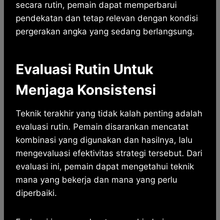
secara rutin, pemain dapat memperbarui
pendekatan dan tetap relevan dengan kondisi
pergerakan angka yang sedang berlangsung.
Evaluasi Rutin Untuk
Menjaga Konsistensi
Teknik terakhir yang tidak kalah penting adalah
evaluasi rutin. Pemain disarankan mencatat
kombinasi yang digunakan dan hasilnya, lalu
mengevaluasi efektivitas strategi tersebut. Dari
evaluasi ini, pemain dapat mengetahui teknik
mana yang bekerja dan mana yang perlu
diperbaiki.