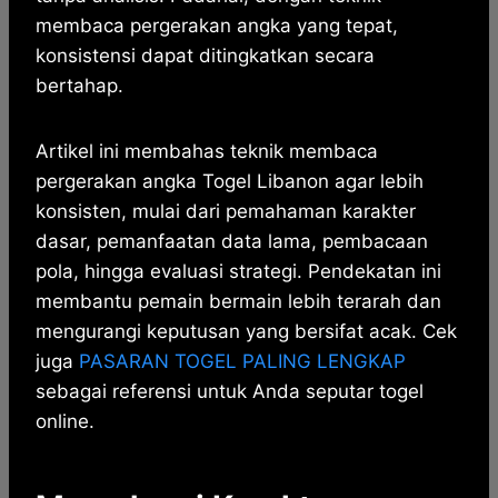
membaca pergerakan angka yang tepat,
konsistensi dapat ditingkatkan secara
bertahap.
Artikel ini membahas teknik membaca
pergerakan angka Togel Libanon agar lebih
konsisten, mulai dari pemahaman karakter
dasar, pemanfaatan data lama, pembacaan
pola, hingga evaluasi strategi. Pendekatan ini
membantu pemain bermain lebih terarah dan
mengurangi keputusan yang bersifat acak. Cek
juga
PASARAN TOGEL PALING LENGKAP
sebagai referensi untuk Anda seputar togel
online.