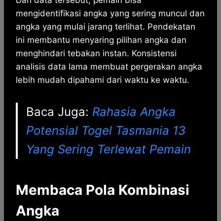
mengidentifikasi angka yang sering muncul dan
angka yang mulai jarang terlihat. Pendekatan
ini membantu menyaring pilihan angka dan
menghindari tebakan instan. Konsistensi
analisis data lama membuat pergerakan angka
lebih mudah dipahami dari waktu ke waktu.
Baca Juga:
Rahasia Angka
Potensial Togel Tasmania 13
Yang Sering Terlewat Pemain
Membaca Pola Kombinasi
Angka