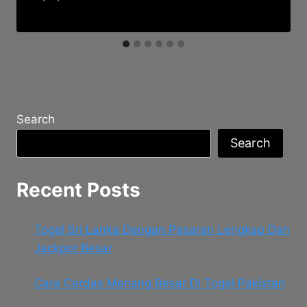
Search
Search
Recent Posts
Togel Sri Lanka Dengan Pasaran Lengkap Dan
Jackpot Besar
Cara Cerdas Menang Besar Di Togel Pakistan