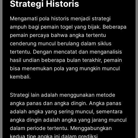
Strategi Historis
Mengamati pola historis menjadi strategi
ampuh bagi pemain togel yang bijak. Beberapa
pemain percaya bahwa angka tertentu
cenderung muncul berulang dalam siklus
tertentu. Dengan mencatat dan menganalisis
hasil undian beberapa bulan terakhir, pemain
bisa menemukan pola yang mungkin muncul
kembali.
Strategi lain adalah menggunakan metode
angka panas dan angka dingin. Angka panas
adalah angka yang sering muncul, sementara
angka dingin adalah angka yang jarang muncul
dalam periode tertentu. Menggabungkan
kedua tipe angka ini dalam prediksi