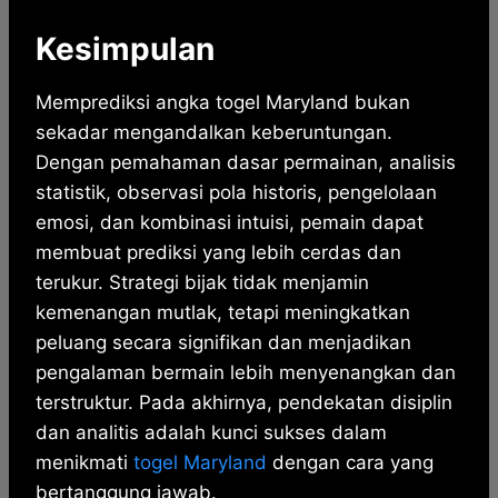
Kesimpulan
Memprediksi angka togel Maryland bukan
sekadar mengandalkan keberuntungan.
Dengan pemahaman dasar permainan, analisis
statistik, observasi pola historis, pengelolaan
emosi, dan kombinasi intuisi, pemain dapat
membuat prediksi yang lebih cerdas dan
terukur. Strategi bijak tidak menjamin
kemenangan mutlak, tetapi meningkatkan
peluang secara signifikan dan menjadikan
pengalaman bermain lebih menyenangkan dan
terstruktur. Pada akhirnya, pendekatan disiplin
dan analitis adalah kunci sukses dalam
menikmati
togel Maryland
dengan cara yang
bertanggung jawab.