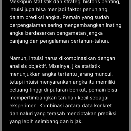
Meskipun statistik dan strategi historis penting,
intuisi juga bisa menjadi faktor penunjang
dalam prediksi angka. Pemain yang sudah
berpengalaman sering mengembangkan insting
angka berdasarkan pengamatan jangka
panjang dan pengalaman bertahun-tahun.
Namun, intuisi harus dikombinasikan dengan
analisis objektif. Misalnya, jika statistik
menunjukkan angka tertentu jarang muncul,
tetapi intuisi menyarankan angka itu memiliki
peluang tinggi di putaran berikut, pemain bisa
mempertimbangkan taruhan kecil sebagai
eksperimen. Kombinasi antara data konkret
dan naluri yang terasah menciptakan prediksi
yang lebih seimbang dan bijak.