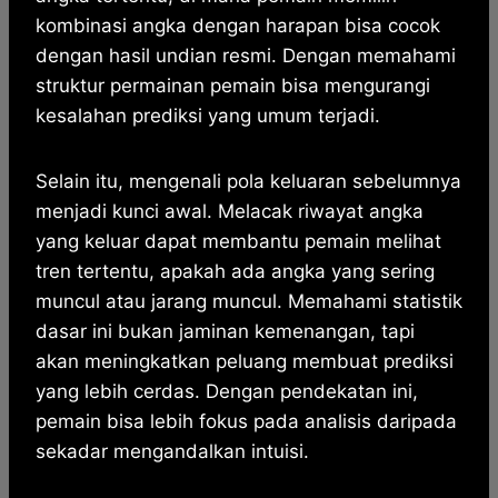
kombinasi angka dengan harapan bisa cocok
dengan hasil undian resmi. Dengan memahami
struktur permainan pemain bisa mengurangi
kesalahan prediksi yang umum terjadi.
Selain itu, mengenali pola keluaran sebelumnya
menjadi kunci awal. Melacak riwayat angka
yang keluar dapat membantu pemain melihat
tren tertentu, apakah ada angka yang sering
muncul atau jarang muncul. Memahami statistik
dasar ini bukan jaminan kemenangan, tapi
akan meningkatkan peluang membuat prediksi
yang lebih cerdas. Dengan pendekatan ini,
pemain bisa lebih fokus pada analisis daripada
sekadar mengandalkan intuisi.