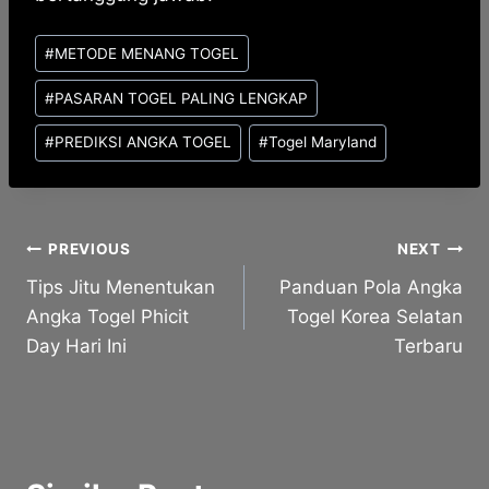
Post
#
METODE MENANG TOGEL
Tags:
#
PASARAN TOGEL PALING LENGKAP
#
PREDIKSI ANGKA TOGEL
#
Togel Maryland
Post
PREVIOUS
NEXT
Tips Jitu Menentukan
Panduan Pola Angka
navigation
Angka Togel Phicit
Togel Korea Selatan
Day Hari Ini
Terbaru