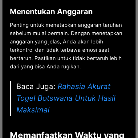
Menentukan Anggaran
Penting untuk menetapkan anggaran taruhan
sebelum mulai bermain. Dengan menetapkan
anggaran yang jelas, Anda akan lebih
terkontrol dan tidak terbawa emosi saat
bertaruh. Pastikan untuk tidak bertaruh lebih
dari yang bisa Anda rugikan.
Baca Juga:
Rahasia Akurat
Togel Botswana Untuk Hasil
Maksimal
Memanfaatkan Waktu yang