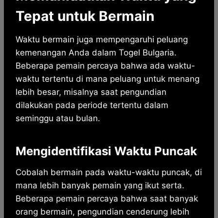
Tepat untuk Bermain
Waktu bermain juga mempengaruhi peluang
kemenangan Anda dalam Togel Bulgaria.
Beberapa pemain percaya bahwa ada waktu-
waktu tertentu di mana peluang untuk menang
lebih besar, misalnya saat pengundian
dilakukan pada periode tertentu dalam
seminggu atau bulan.
Mengidentifikasi Waktu Puncak
Cobalah bermain pada waktu-waktu puncak, di
mana lebih banyak pemain yang ikut serta.
Beberapa pemain percaya bahwa saat banyak
orang bermain, pengundian cenderung lebih