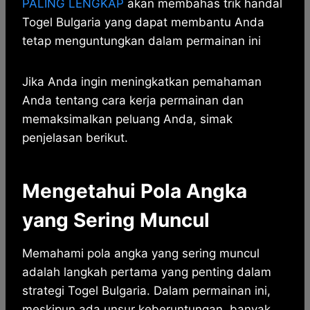
PALING LENGKAP
akan membahas trik handal
Togel Bulgaria yang dapat membantu Anda
tetap menguntungkan dalam permainan ini
Jika Anda ingin meningkatkan pemahaman
Anda tentang cara kerja permainan dan
memaksimalkan peluang Anda, simak
penjelasan berikut.
Mengetahui Pola Angka
yang Sering Muncul
Memahami pola angka yang sering muncul
adalah langkah pertama yang penting dalam
strategi Togel Bulgaria. Dalam permainan ini,
meskipun ada unsur keberuntungan, banyak