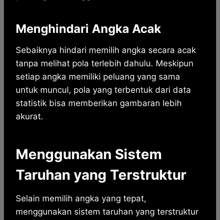
Menghindari Angka Acak
Sebaiknya hindari memilih angka secara acak
tanpa melihat pola terlebih dahulu. Meskipun
setiap angka memiliki peluang yang sama
untuk muncul, pola yang terbentuk dari data
statistik bisa memberikan gambaran lebih
akurat.
Menggunakan Sistem
Taruhan yang Terstruktur
Selain memilih angka yang tepat,
menggunakan sistem taruhan yang terstruktur