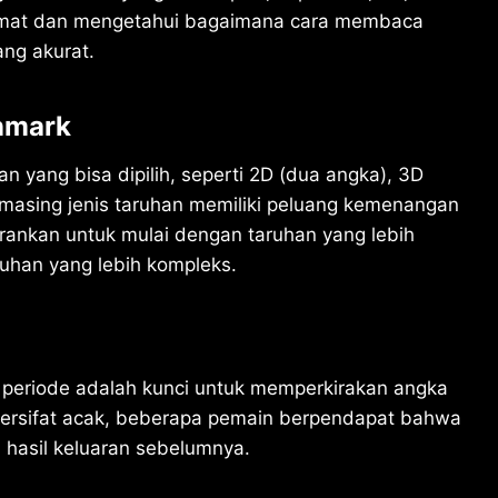
rmat dan mengetahui bagaimana cara membaca
ang akurat.
nmark
n yang bisa dipilih, seperti 2D (dua angka), 3D
-masing jenis taruhan memiliki peluang kemenangan
ankan untuk mulai dengan taruhan yang lebih
uhan yang lebih kompleks.
 periode adalah kunci untuk memperkirakan angka
bersifat acak, beberapa pemain berpendapat bahwa
ri hasil keluaran sebelumnya.