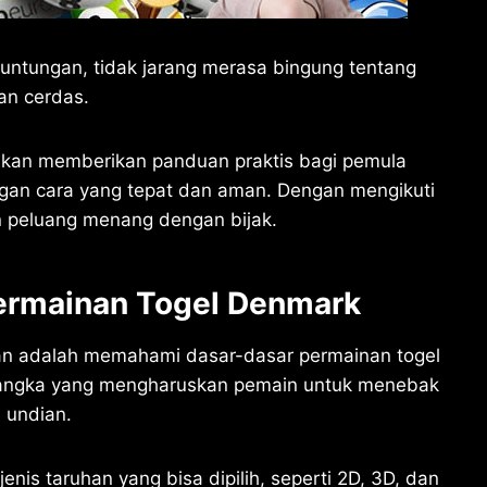
untungan, tidak jarang merasa bingung tentang
an cerdas.
kan memberikan panduan praktis bagi pemula
ngan cara yang tepat dan aman. Dengan mengikuti
n peluang menang dengan bijak.
rmainan Togel Denmark
kan adalah memahami dasar-dasar permainan togel
 angka yang mengharuskan pemain untuk menebak
 undian.
nis taruhan yang bisa dipilih, seperti 2D, 3D, dan