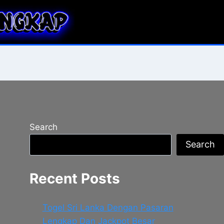
Search
Search
Recent Posts
Togel Sri Lanka Dengan Pasaran
Lengkap Dan Jackpot Besar