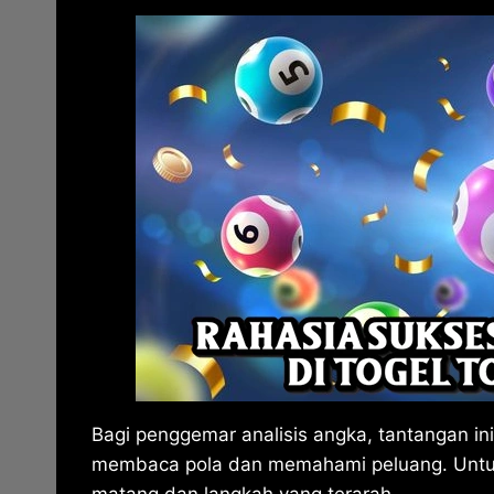
Bagi penggemar analisis angka, tantangan in
membaca pola dan memahami peluang. Untuk m