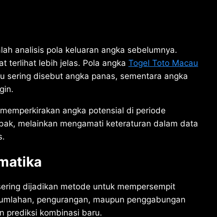
lah analisis pola keluaran angka sebelumnya.
t terlihat lebih jelas. Pola angka
Togel Toto Macau
tu sering disebut angka panas, sementara angka
gin.
memperkirakan angka potensial di periode
ebak, melainkan mengamati keteraturan dalam data
s.
matika
sering dijadikan metode untuk mempersempit
enjumlahan, pengurangan, maupun penggabungan
 prediksi kombinasi baru.