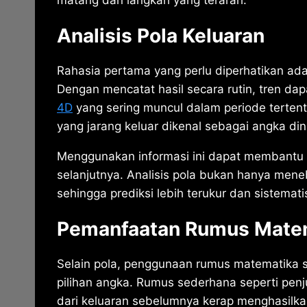
matang dan langkah yang terarah.
Analisis Pola Keluaran
Rahasia pertama yang perlu diperhatikan ada
Dengan mencatat hasil secara rutin, tren dapa
4D
yang sering muncul dalam periode terten
yang jarang keluar dikenal sebagai angka din
Menggunakan informasi ini dapat membantu 
selanjutnya. Analisis pola bukan hanya men
sehingga prediksi lebih terukur dan sistemati
Pemanfaatan Rumus Mate
Selain pola, penggunaan rumus matematika 
pilihan angka. Rumus sederhana seperti p
dari keluaran sebelumnya kerap menghasilkan