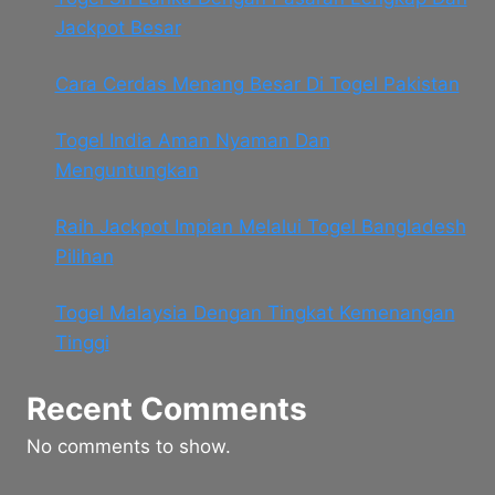
Jackpot Besar
Cara Cerdas Menang Besar Di Togel Pakistan
Togel India Aman Nyaman Dan
Menguntungkan
Raih Jackpot Impian Melalui Togel Bangladesh
Pilihan
Togel Malaysia Dengan Tingkat Kemenangan
Tinggi
Recent Comments
No comments to show.