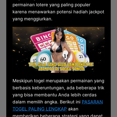
permainan lotere yang paling populer
karena menawarkan potensi hadiah jackpot
yang menggiurkan.
Meskipun togel merupakan permainan yang
berbasis keberuntungan, ada beberapa trik
yang bisa membantu Anda lebih cerdas
dalam memilih angka. Berikut ini
PASARAN
TOGEL PALING LENGKAP
akan
memberikan beberapa strategi yang dapat