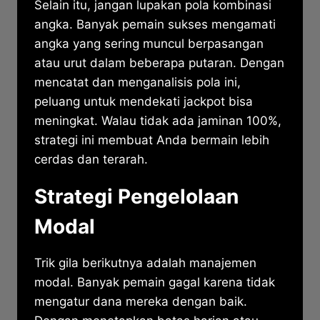
Selain itu, jangan lupakan pola kombinasi
angka. Banyak pemain sukses mengamati
angka yang sering muncul berpasangan
atau urut dalam beberapa putaran. Dengan
mencatat dan menganalisis pola ini,
peluang untuk mendekati jackpot bisa
meningkat. Walau tidak ada jaminan 100%,
strategi ini membuat Anda bermain lebih
cerdas dan terarah.
Strategi Pengelolaan
Modal
Trik gila berikutnya adalah manajemen
modal. Banyak pemain gagal karena tidak
mengatur dana mereka dengan baik.