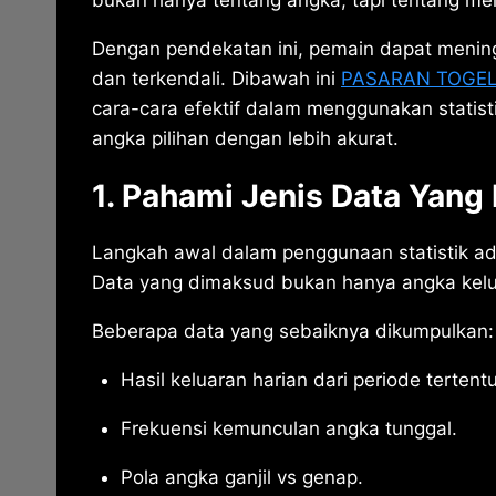
bukan hanya tentang angka, tapi tentang me
Dengan pendekatan ini, pemain dapat menin
dan terkendali. Dibawah ini
PASARAN TOGEL
cara-cara efektif dalam menggunakan statis
angka pilihan dengan lebih akurat.
1. Pahami Jenis Data Yang 
Langkah awal dalam penggunaan statistik a
Data yang dimaksud bukan hanya angka kelu
Beberapa data yang sebaiknya dikumpulkan:
Hasil keluaran harian dari periode tertentu
Frekuensi kemunculan angka tunggal.
Pola angka ganjil vs genap.