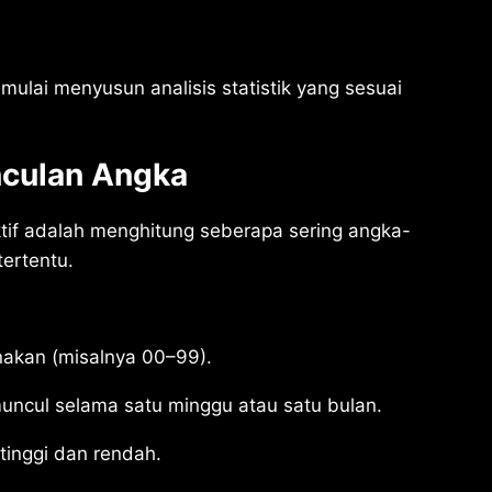
mulai menyusun analisis statistik yang sesuai
nculan Angka
ktif adalah menghitung seberapa sering angka-
ertentu.
nakan (misalnya 00–99).
uncul selama satu minggu atau satu bulan.
 tinggi dan rendah.