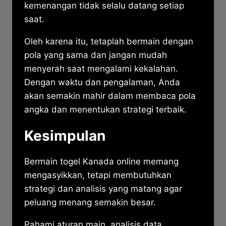
kemenangan tidak selalu datang setiap
saat.
Oleh karena itu, tetaplah bermain dengan
pola yang sama dan jangan mudah
menyerah saat mengalami kekalahan.
Dengan waktu dan pengalaman, Anda
akan semakin mahir dalam membaca pola
angka dan menentukan strategi terbaik.
Kesimpulan
Bermain togel Kanada online memang
mengasyikkan, tetapi membutuhkan
strategi dan analisis yang matang agar
peluang menang semakin besar.
Pahami aturan main, analisis data