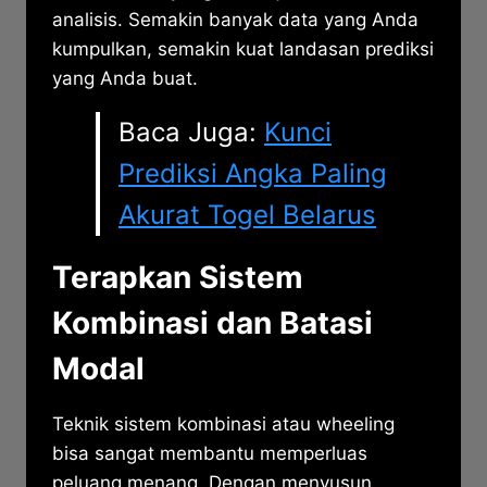
analisis. Semakin banyak data yang Anda
kumpulkan, semakin kuat landasan prediksi
yang Anda buat.
Baca Juga:
Kunci
Prediksi Angka Paling
Akurat Togel Belarus
Terapkan Sistem
Kombinasi dan Batasi
Modal
Teknik sistem kombinasi atau wheeling
bisa sangat membantu memperluas
peluang menang. Dengan menyusun