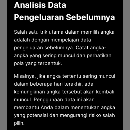
Analisis Data
Pengeluaran Sebelumnya
Salah satu trik utama dalam memilih angka
adalah dengan mempelajari data
pengeluaran sebelumnya. Catat angka-
angka yang sering muncul dan perhatikan
pola yang terbentuk.
Misalnya, jika angka tertentu sering muncul
dalam beberapa hari terakhir, ada
kemungkinan angka tersebut akan kembali
muncul. Penggunaan data ini akan
membantu Anda dalam menentukan angka
yang potensial dan mengurangi risiko salah
pilih.