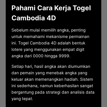
Pahami Cara Kerja Togel
Cambodia 4D
Sebelum mulai memilih angka, penting
untuk memahami mekanisme permainan
ini. Togel Cambodia 4D adalah bentuk
lotere yang menggunakan empat digit
angka dari 0000 hingga 9999.
Setiap hari, hasil angka akan diumumkan
dan pemain yang menebak angka yang
keluar akan memenangkan hadiah. Sistem
ini sederhana, namun keberhasilan sangat
bergantung pada strategi dan analisis data
yang tepat.