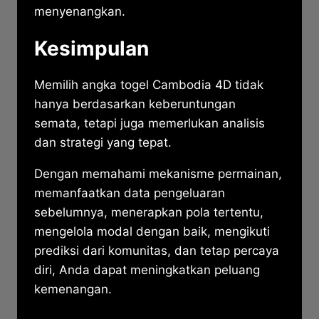
menyenangkan.
Kesimpulan
Memilih angka togel Cambodia 4D tidak
hanya berdasarkan keberuntungan
semata, tetapi juga memerlukan analisis
dan strategi yang tepat.
Dengan memahami mekanisme permainan,
memanfaatkan data pengeluaran
sebelumnya, menerapkan pola tertentu,
mengelola modal dengan baik, mengikuti
prediksi dari komunitas, dan tetap percaya
diri, Anda dapat meningkatkan peluang
kemenangan.