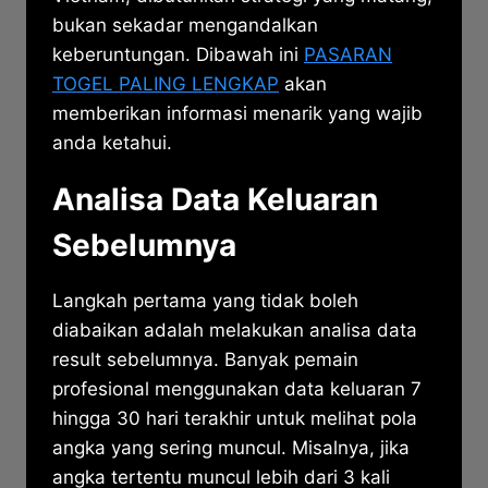
bukan sekadar mengandalkan
keberuntungan. Dibawah ini
PASARAN
TOGEL PALING LENGKAP
akan
memberikan informasi menarik yang wajib
anda ketahui.
Analisa Data Keluaran
Sebelumnya
Langkah pertama yang tidak boleh
diabaikan adalah melakukan analisa data
result sebelumnya. Banyak pemain
profesional menggunakan data keluaran 7
hingga 30 hari terakhir untuk melihat pola
angka yang sering muncul. Misalnya, jika
angka tertentu muncul lebih dari 3 kali