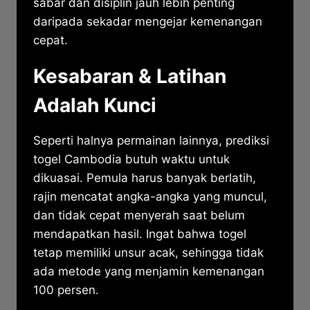
sabar dan disiplin jauh lebih penting
daripada sekadar mengejar kemenangan
cepat.
Kesabaran & Latihan
Adalah Kunci
Seperti halnya permainan lainnya, prediksi
togel Cambodia butuh waktu untuk
dikuasai. Pemula harus banyak berlatih,
rajin mencatat angka-angka yang muncul,
dan tidak cepat menyerah saat belum
mendapatkan hasil. Ingat bahwa togel
tetap memiliki unsur acak, sehingga tidak
ada metode yang menjamin kemenangan
100 persen.