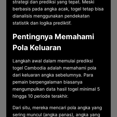
strategi dan prediksi yang tepat. Meski
berbasis pada angka acak, togel tetap bisa
dianalisis menggunakan pendekatan
statistik dan logika prediktif.
Pentingnya Memahami
Pola Keluaran
Langkah awal dalam memulai prediksi
togel Cambodia adalah memahami pola
dari keluaran angka sebelumnya. Para
pemain berpengalaman biasanya
mengumpulkan data hasil togel minimal 5
hingga 10 periode terakhir.
Dari situ, mereka mencari pola angka yang
sering muncul (angka panas), angka yang