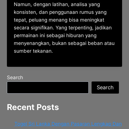
Namun, dengan latihan, analisa yang
konsisten, dan penggunaan rumus yang
tepat, peluang menang bisa meningkat
secara signifikan. Yang terpenting, jadikan
permainan ini sebagai hiburan yang
menyenangkan, bukan sebagai beban atau
sumber tekanan.
Search
Search
Recent Posts
Togel Sri Lanka Dengan Pasaran Lengkap Dan