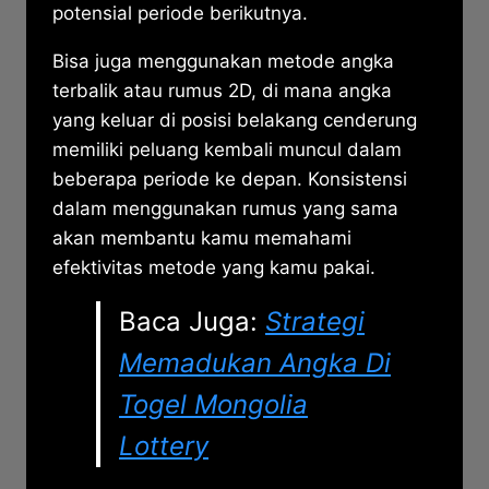
potensial periode berikutnya.
Bisa juga menggunakan metode angka
terbalik atau rumus 2D, di mana angka
yang keluar di posisi belakang cenderung
memiliki peluang kembali muncul dalam
beberapa periode ke depan. Konsistensi
dalam menggunakan rumus yang sama
akan membantu kamu memahami
efektivitas metode yang kamu pakai.
Baca Juga:
Strategi
Memadukan Angka Di
Togel Mongolia
Lottery