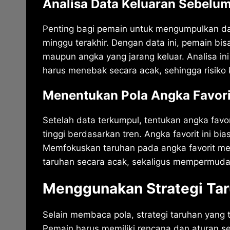
Analisa Data Keluaran Sebelu
Penting bagi pemain untuk mengumpulkan da
minggu terakhir. Dengan data ini, pemain bis
maupun angka yang jarang keluar. Analisa i
harus menebak secara acak, sehingga risiko 
Menentukan Pola Angka Favori
Setelah data terkumpul, tentukan angka favo
tinggi berdasarkan tren. Angka favorit ini bi
Memfokuskan taruhan pada angka favorit me
taruhan secara acak, sekaligus mempermuda
Menggunakan Strategi Tar
Selain membaca pola, strategi taruhan yang 
Pemain harus memiliki rencana dan aturan se