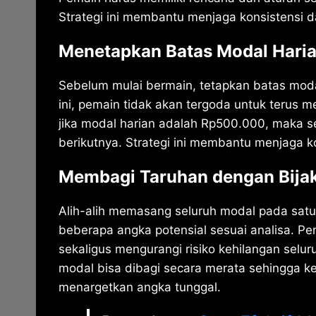
Strategi ini membantu menjaga konsistensi d
Menetapkan Batas Modal Hari
Sebelum mulai bermain, tetapkan batas moda
ini, pemain tidak akan tergoda untuk terus m
jika modal harian adalah Rp500.000, maka s
berikutnya. Strategi ini membantu menjaga ko
Membagi Taruhan dengan Bija
Alih-alih memasang seluruh modal pada sat
beberapa angka potensial sesuai analisa. P
sekaligus mengurangi risiko kehilangan seluru
modal bisa dibagi secara merata sehingga k
menargetkan angka tunggal.