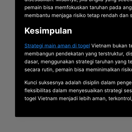
pemain bisa memfokuskan taruhan pada angka 
membantu menjaga risiko tetap rendah dan str
Kesimpulan
Strategi main aman di togel
Vietnam bukan te
membangun pendekatan yang terstruktur, dis
dasar, menggunakan strategi taruhan yang t
secara rutin, pemain bisa meminimalkan risi
Kunci suksesnya adalah disiplin dalam penge
fleksibilitas dalam menyesuaikan strategi se
togel Vietnam menjadi lebih aman, terkontro