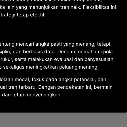
lain yang menunjukkan tren naik. Fleksibilitas ini
ategi tetap efektif.
ntang mencari angka pasti yang menang, tetapi
iplin, dan berbasis data. Dengan memahami pola
erukur, serta melakukan evaluasi dan penyesuaian
ko sekaligus meningkatkan peluang menang.
lolaan modal, fokus pada angka potensial, dan
suai tren terbaru. Dengan pendekatan ini, bermain
l, dan tetap menyenangkan.