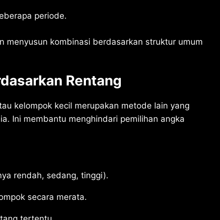
beberapa periode.
n menyusun kombinasi berdasarkan struktur umum
rdasarkan Rentang
au kelompok kecil merupakan metode lain yang
alia. Ini membantu menghindari pemilihan angka
a rendah, sedang, tinggi).
ompok secara merata.
tang tertentu.