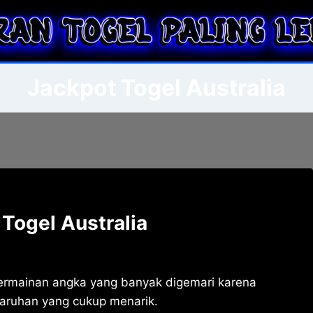
Jackpot Togel Australia
 Togel Australia
 permainan angka yang banyak digemari karena
 taruhan yang cukup menarik.