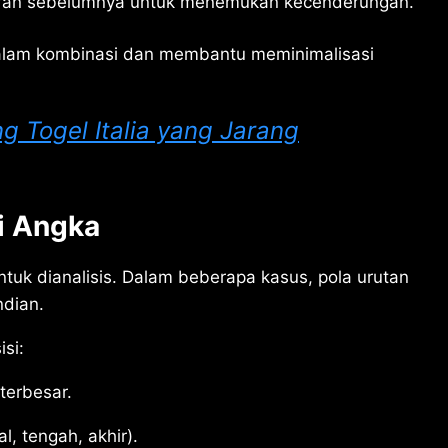
uaran sebelumnya untuk menemukan kecenderungan.
dalam kombinasi dan membantu meminimalisasi
 Togel Italia yang Jarang
si Angka
ntuk dianalisis. Dalam beberapa kasus, pola urutan
ndian.
si:
terbesar.
, tengah, akhir).