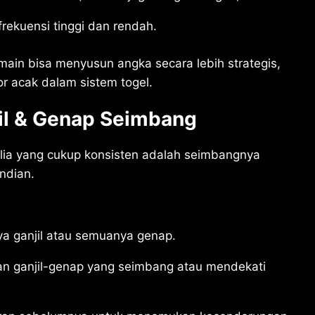
ekuensi tinggi dan rendah.
main bisa menyusun angka secara lebih strategis,
r acak dalam sistem togel.
il & Genap Seimbang
ralia yang cukup konsisten adalah seimbangnya
ndian.
a ganjil atau semuanya genap.
n ganjil-genap yang seimbang atau mendekati