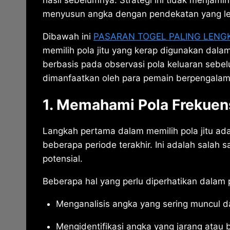
hasil sebelumnya. Strategi ini tidak menja
menyusun angka dengan pendekatan yang lebi
Dibawah ini
PASARAN TOGEL PALING LENG
memilih pola jitu yang kerap digunakan dalam
berbasis pada observasi pola keluaran sebe
dimanfaatkan oleh para pemain berpengalam
1. Memahami Pola Frekuen
Langkah pertama dalam memilih pola jitu a
beberapa periode terakhir. Ini adalah salah 
potensial.
Beberapa hal yang perlu diperhatikan dalam p
Menganalisis angka yang sering muncul da
Mengidentifikasi angka yang jarang atau b