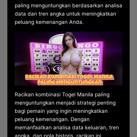
paling menguntungkan berdasarkan analisa
data dan tren angka untuk meningkatkan
peluang kemenangan Anda.
Racikan kombinasi Togel Manila paling
menguntungkan menjadi strategi penting
bagi pemain yang ingin meningkatkan
peluang kemenangan. Dengan
memanfaatkan analisa data keluaran, tren
angka, dan pola historis, racikan ini