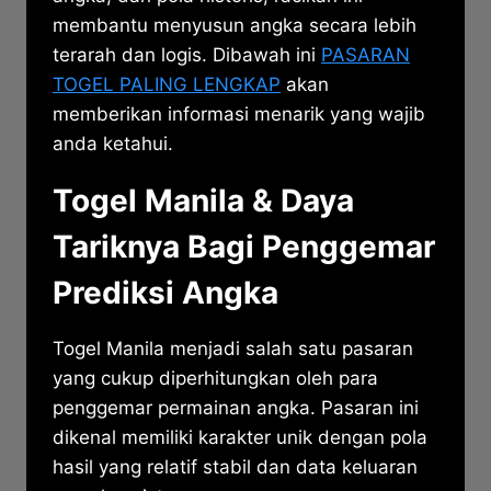
membantu menyusun angka secara lebih
terarah dan logis. Dibawah ini
PASARAN
TOGEL PALING LENGKAP
akan
memberikan informasi menarik yang wajib
anda ketahui.
Togel Manila & Daya
Tariknya Bagi Penggemar
Prediksi Angka
Togel Manila menjadi salah satu pasaran
yang cukup diperhitungkan oleh para
penggemar permainan angka. Pasaran ini
dikenal memiliki karakter unik dengan pola
hasil yang relatif stabil dan data keluaran