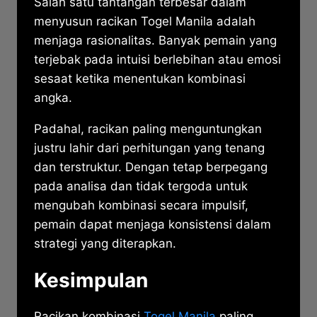
Salah satu tantangan terbesar dalam
menyusun racikan Togel Manila adalah
menjaga rasionalitas. Banyak pemain yang
terjebak pada intuisi berlebihan atau emosi
sesaat ketika menentukan kombinasi
angka.
Padahal, racikan paling menguntungkan
justru lahir dari perhitungan yang tenang
dan terstruktur. Dengan tetap berpegang
pada analisa dan tidak tergoda untuk
mengubah kombinasi secara impulsif,
pemain dapat menjaga konsistensi dalam
strategi yang diterapkan.
Kesimpulan
Racikan kombinasi
Togel Manila
paling