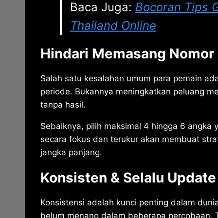
Baca Juga:
Bocoran Tips 
Thailand Online
Hindari Memasang Nomor 
Salah satu kesalahan umum para pemain ada
periode. Bukannya meningkatkan peluang men
tanpa hasil.
Sebaiknya, pilih maksimal 4 hingga 6 angka 
secara fokus dan terukur akan membuat strat
jangka panjang.
Konsisten & Selalu Update
Konsistensi adalah kunci penting dalam dun
belum menang dalam beberapa percobaan. Te