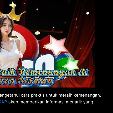
mengetahui cara praktis untuk meraih kemenangan.
KAP
akan memberikan informasi menarik yang