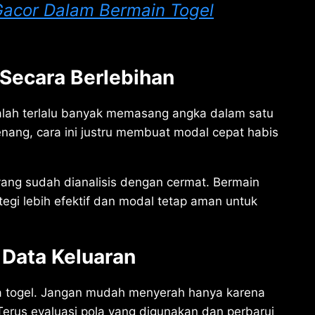
Gacor Dalam Bermain Togel
Secara Berlebihan
lah terlalu banyak memasang angka dalam satu
ang, cara ini justru membuat modal cepat habis
yang sudah dianalisis dengan cermat. Bermain
egi lebih efektif dan modal tetap aman untuk
 Data Keluaran
ia togel. Jangan mudah menyerah hanya karena
rus evaluasi pola yang digunakan dan perbarui