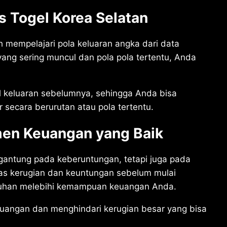
s Togel Korea Selatan
 mempelajari pola keluaran angka dari data
ang sering muncul dan pola pola tertentu, Anda
l keluaran sebelumnya, sehingga Anda bisa
secara berurutan atau pola tertentu.
men Keuangan yang Baik
gantung pada keberuntungan, tetapi juga pada
as kerugian dan keuntungan sebelum mulai
ruhan melebihi kemampuan keuangan Anda.
euangan dan menghindari kerugian besar yang bisa