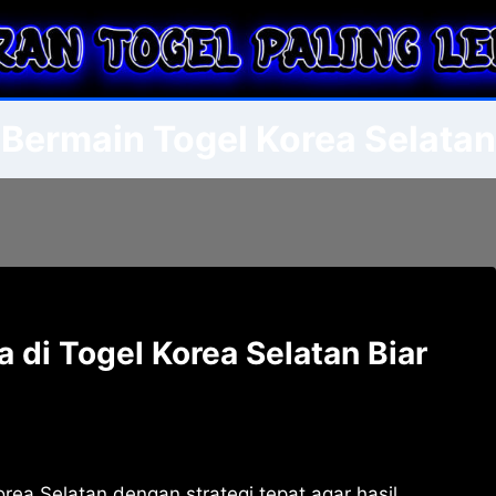
Bermain Togel Korea Selatan
 di Togel Korea Selatan Biar
orea Selatan dengan strategi tepat agar hasil