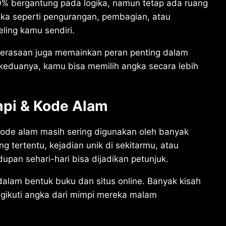
% bergantung pada logika, namun tetap ada ruang
ika seperti pengurangan, pembagian, atau
ling kamu sendiri.
erasaan juga memainkan peran penting dalam
keduanya, kamu bisa memilih angka secara lebih
mpi & Kode Alam
n kode alam masih sering digunakan oleh banyak
g tertentu, kejadian unik di sekitarmu, atau
pan sehari-hari bisa dijadikan petunjuk.
 dalam bentuk buku dan situs online. Banyak kisah
gikuti angka dari mimpi mereka malam