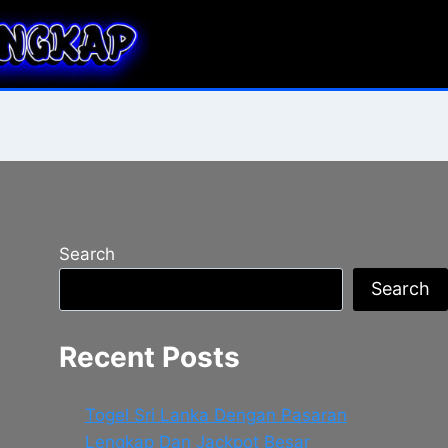
Search
Search
Recent Posts
Togel Sri Lanka Dengan Pasaran
Lengkap Dan Jackpot Besar